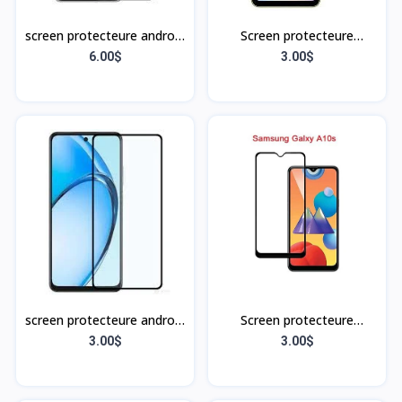
screen protecteure android
Screen protecteure
73 5G
Samsung A05
6.00$
3.00$
screen protecteure android
Screen protecteure
A80
Samsung A10s
3.00$
3.00$