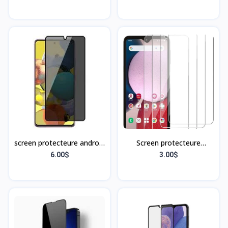
screen protecteure android
Screen protecteure
A90
Samsung A23 5G
6.00$
3.00$