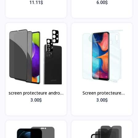
gray (Sans Flex & Sans
A02S
11.11$
6.00$
Bordure)
screen protecteure android
Screen protecteure
A52 5G
Samsung A20
3.00$
3.00$