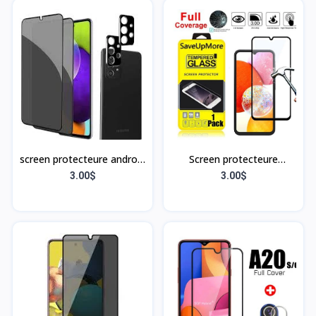
screen protecteure android
Screen protecteure
A52
Samsung A15 5G
3.00$
3.00$