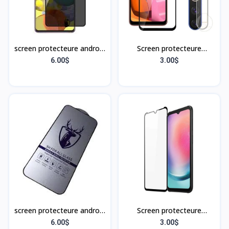
screen protecteure android
Screen protecteure
A90
Samsung A20S
6.00$
3.00$
screen protecteure android
Screen protecteure
A81
Samsung A24 4G
6.00$
3.00$