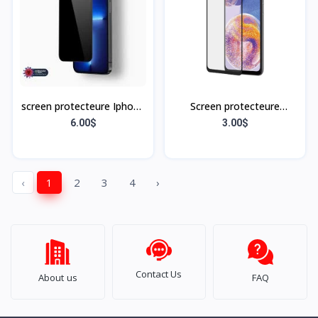
screen protecteure Iphone
Screen protecteure
13/13 pro14
Samsung A13
6.00$
3.00$
‹
1
2
3
4
›
Contact Us
About us
FAQ