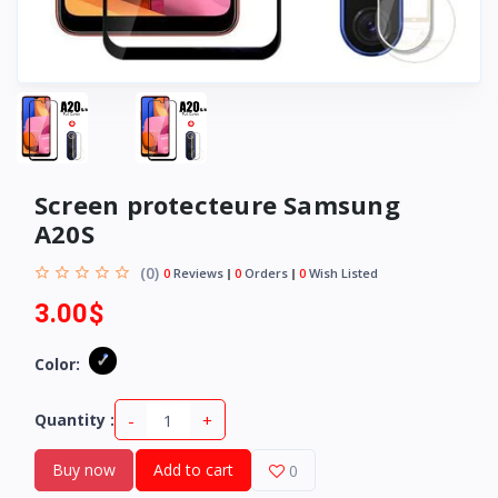
Screen protecteure Samsung
A20S
(0)
0
Reviews
0
Orders
0
Wish Listed
3.00$
Color:
-
+
Quantity :
Buy now
Add to cart
0