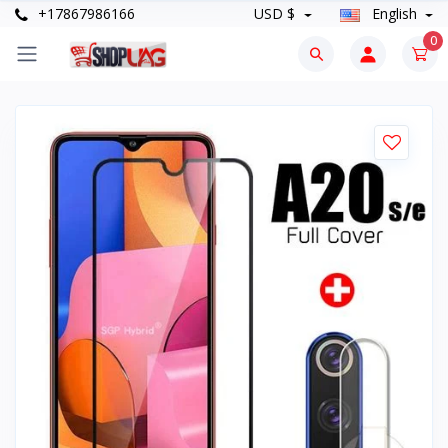
+17867986166
USD $
English
0