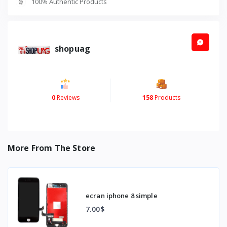
100% Authentic Products
shopuag
0
Reviews
158
Products
More From The Store
ecran iphone 8 simple
7.00$