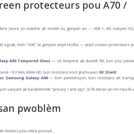
reen protecteurs pou A70 /
ere (asire yo matche ak modèl ou genyen an — A06 +, 4G oubyen 5G,
l egzak, men “A06” te genyen anpil rezilta — anpil screen protecteurs 
laxy A06 Tempered Glass
— vè temperé ak dureté 9H, bon pou pwot
esè ~0.3 mm, klète HD, bon rezistans kont grafouyen.
Mr Shield
for Samsung Galaxy A06
— bon pwoteksyon, bon rezistans ak transp
on varyant ak karakteristik “privacy / anti-spy”, ki fè ekran an vin nwa lè
e san pwoblèm
, ak stickers pou retire pousyè.