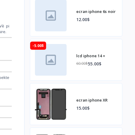
ecran iphone 6s noir
12.00$
 Vè pi
ire.
-5.00$
lcd iphone 14 +
55.00$
60.00$
pekte
ecran iphone XR
15.00$