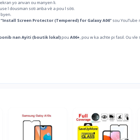
ò ekran yo anvan ou manyen li.
ouse l dousman soti anba vè a pou l sòti.
t byen.
:
“Install Screen Protector (Tempered) for Galaxy A06”
sou YouTube 
onib nan Ayiti (boutik lokal)
pou
A06+
, pou w ka achte pi fasil. Ou vle 