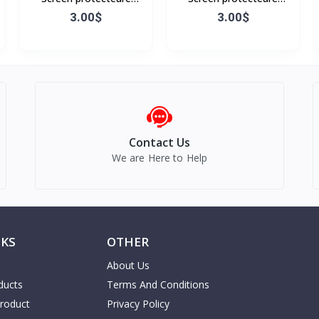
Samsung A13
Samsung A30S
3.00$
3.00$
Contact Us
We are Here to Help
NKS
OTHER
About Us
ducts
Terms And Conditions
Product
Privacy Policy