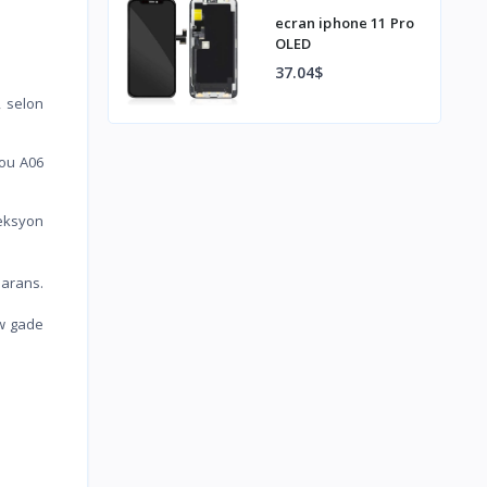
ecran iphone 11 Pro
OLED
37.04$
 selon
pou A06
eksyon
arans.
 w gade