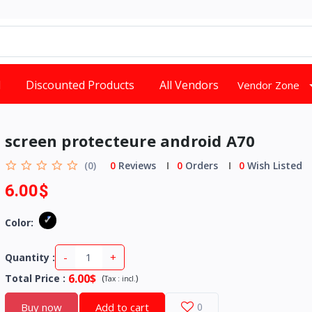
d
Discounted Products
All Vendors
Vendor Zone
screen protecteure android A70
(0)
0
Reviews
0
Orders
0
Wish Listed
6.00$
Color:
-
+
Quantity :
6.00$
Total Price
:
(
)
Tax :
incl.
Buy now
Add to cart
0