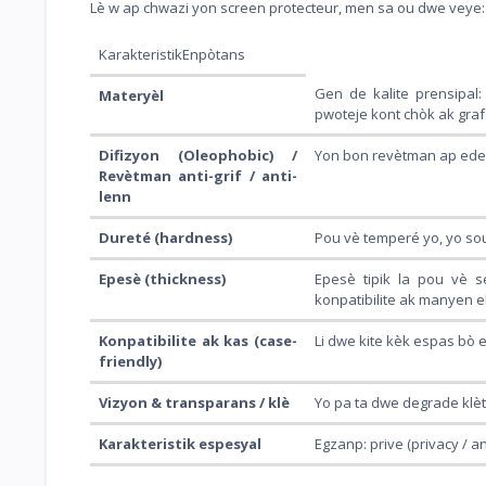
Lè w ap chwazi yon screen protecteur, men sa ou dwe veye:
KarakteristikEnpòtans
Gen de kalite prensipal
Materyèl
pwoteje kont chòk ak graf
Difizyon (Oleophobic) /
Yon bon revètman ap ede k
Revètman anti-grif / anti-
lenn
Dureté (hardness)
Pou vè temperé yo, yo so
Epesè (thickness)
Epesè tipik la pou vè 
konpatibilite ak manyen ek
Konpatibilite ak kas (case-
Li dwe kite kèk espas bò 
friendly)
Vizyon & transparans / klè
Yo pa ta dwe degrade klèt
Karakteristik espesyal
Egzanp: prive (privacy / anti