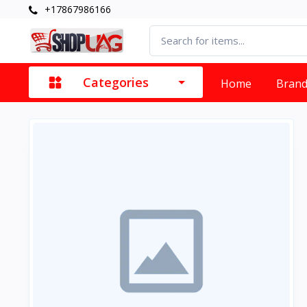
+17867986166
Categories
Home
Bran