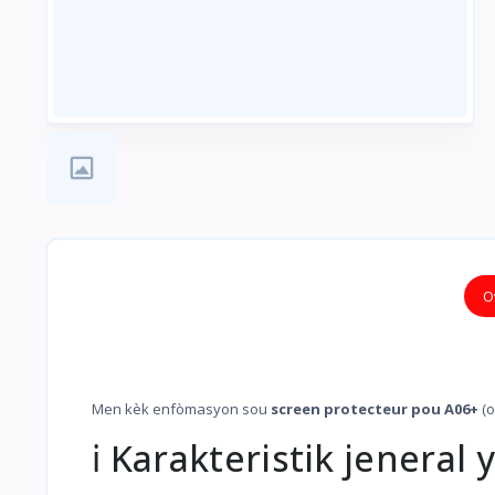
O
Men kèk enfòmasyon sou
screen protecteur pou A06+
(o
ℹ️ Karakteristik jenera