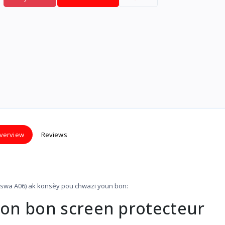
verview
Reviews
swa A06) ak konsèy pou chwazi youn bon:
l yon bon screen protecteur