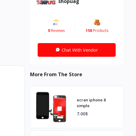
shopuag
0
Reviews
158
Products
Chat With Vendor
More From The Store
ecran iphone 8
simple
7.00$