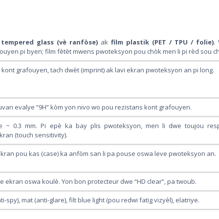
:
tempered glass (vè ranfòse)
ak
film plastik (PET / TPU / folie)
.
ouyen pi byen; film fètèt mwens pwoteksyon pou chòk men li pi rèd sou ch
ont grafouyen, tach dwèt (imprint) ak lavi ekran pwoteksyon an pi long.
uvan evalye “9H” kòm yon nivo wo pou rezistans kont grafouyen.
se ~ 0.3 mm. Pi epè ka bay plis pwoteksyon, men li dwe toujou res
ran (touch sensitivity).
ekran pou kas (case) ka anfòm san li pa pouse oswa leve pwoteksyon an.
e ekran oswa koulè. Yon bon protecteur dwe “HD clear”, pa twoub.
-spy), mat (anti-glare), filt blue light (pou redwi fatig vizyèl), elatriye.