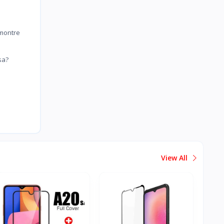
montre
sa?
View All