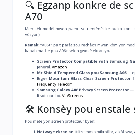
🔍 Egzanp konkre de sc
A70
Men kèk modèl mwen jwenn sou entènèt ke ou ka konsid
vèsyon).
Remak
: “A06+” pa t’ parèt sou rechèch mwen kòm yon modè
kapab mache pou A06+ selon gwosè ekran yo.
Screen Protector Compatible with Samsung Ga
jeneral.
Amazon
Mr.Shield Tempered Glass pou Samsung A06
— ep
Eiger Mountain Glass Clear Screen Protector 
Frequency Telecom
Samsung Galaxy A06 Privacy Screen Protector
— y
li soti nan bò.
ViaScreens
🛠️ Konsèy pou enstal
Pou mete yon screen protecteur byen:
Netwaye ekran an
: itilize moso mikrofibr, alkòl swa