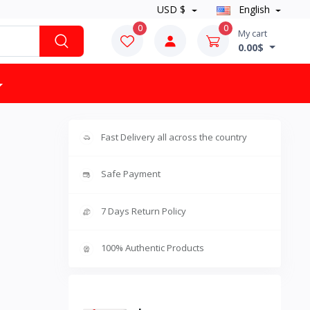
USD $
English
0
0
My cart
0.00$
Fast Delivery all across the country
Safe Payment
7 Days Return Policy
100% Authentic Products