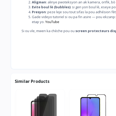
Aligman
: alinye pwoteksyon an ak kamera, orifik, b
Evite boul lè (bubbles)
: si gen yon boul lè, eseye p
Presyon
: peze leje sou tout sifas la pou adhésion fè
Gade videyo tutoriel si ou pa fin asire — pou ekzanp
etap yo.
YouTube
Si ou vle, mwen ka chèche pou ou
screen protecteurs disp
Similar Products