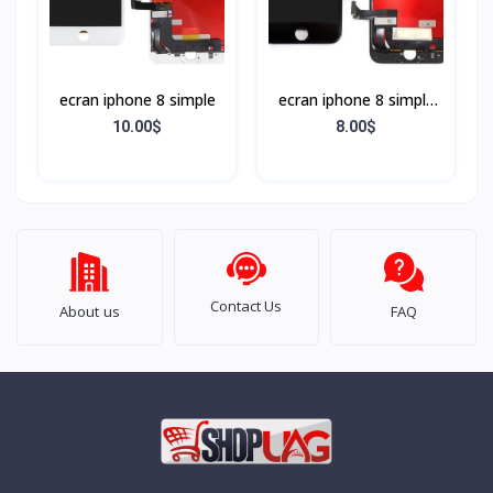
ecran iphone 8 simple
ecran iphone 8 simple
Noir
10.00$
8.00$
Contact Us
About us
FAQ