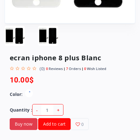
ecran iphone 8 plus Blanc
(0)
0
Reviews
7
Orders
0
Wish Listed
10.00$
Color:
-
+
Quantity :
Buy now
Add to cart
0