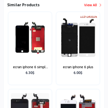
Similar Products
View All
ecran iphone 6 simple
ecran iphone 6 plus
Noir
6.30$
6.00$