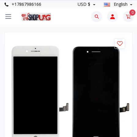
+17867986166
USD $
English
0