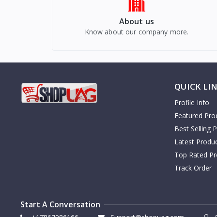
About us
Know about our company more.
QUICK LI
Profile Info
Featured Pro
Best Selling 
Latest Produ
Top Rated Pr
Track Order
Start A Conversation