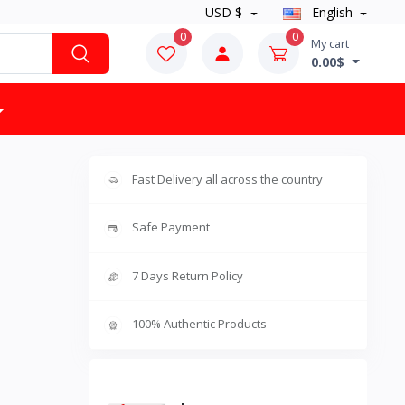
USD $
English
0
0
My cart
0.00$
Fast Delivery all across the country
Safe Payment
7 Days Return Policy
100% Authentic Products