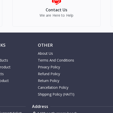
Contact Us
We are Here to Help
NKS
OTHER
About Us
ducts
Terms And Conditions
Product
Privacy Policy
cts
Refund Policy
oduct
Return Policy
Cancellation Policy
Shipping Policy (HAITI)
Address