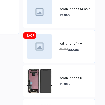
ecran iphone 6s noir
12.00$
-5.00$
lcd iphone 14 +
55.00$
60.00$
ecran iphone XR
15.00$