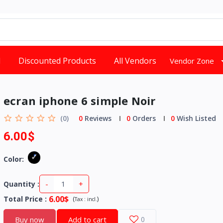
d
Discounted Products
All Vendors
Vendor Zone
ecran iphone 6 simple Noir
(0)
0
Reviews
0
Orders
0
Wish Listed
6.00$
Color:
-
+
Quantity :
6.00$
Total Price
:
(
)
Tax :
incl.
Buy now
Add to cart
0