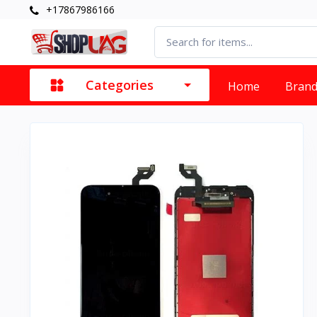
+17867986166
Categories
Home
Bran