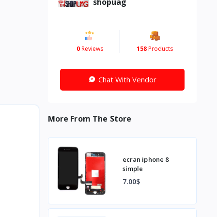
shopuag
0
Reviews
158
Products
Chat With Vendor
More From The Store
ecran iphone 8
simple
7.00$