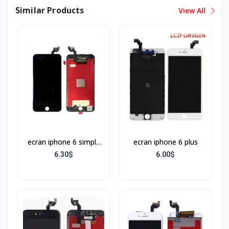
Similar Products
View All
ecran iphone 6 simple
ecran iphone 6 plus
Noir
6.30$
6.00$