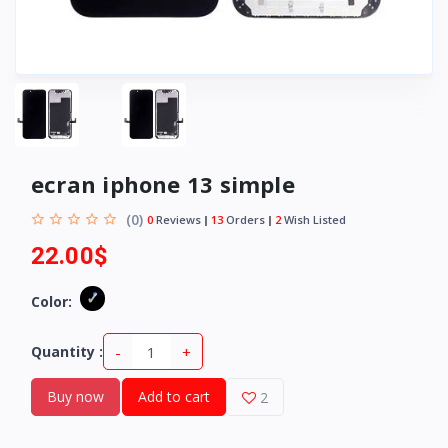
ecran iphone 13 simple
(0)
0
Reviews
13
Orders
2
Wish Listed
22.00$
Color:
-
+
Quantity :
Buy now
Add to cart
2