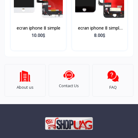
ecran iphone 8 simple
ecran iphone 8 simple
Noir
10.00$
8.00$
Contact Us
About us
FAQ