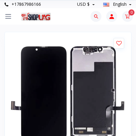
+17867986166
USD $
English
0