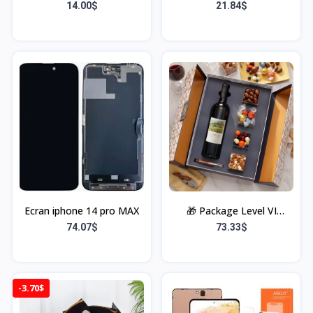
14.00$
21.84$
Ecran iphone 14 pro MAX
🎁 Package Level VI
(Chocolats, Vin, Carte,
74.07$
73.33$
Tableau PVC, Fleur
artificielle, Emballage &
Décor)
-3.70$