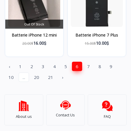
Out Of Stock
Batterie iPhone 12 mini
Batterie iPhone 7 Plus
20.00$
16.00$
15.00$
10.00$
‹
1
2
3
4
5
6
7
8
9
10
...
20
21
›
Contact Us
About us
FAQ