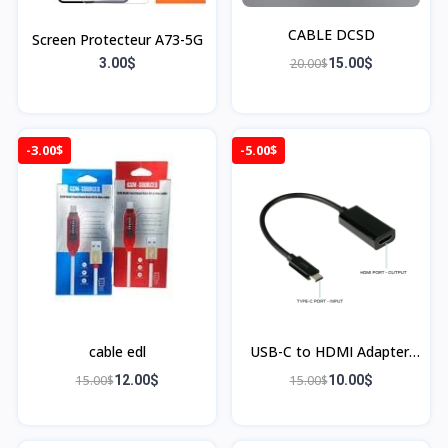
CABLE DCSD
Screen Protecteur A73-5G
3.00$
20.00$
15.00$
-3.00$
-5.00$
cable edl
USB-C to HDMI Adapter,
Black
15.00$
12.00$
15.00$
10.00$