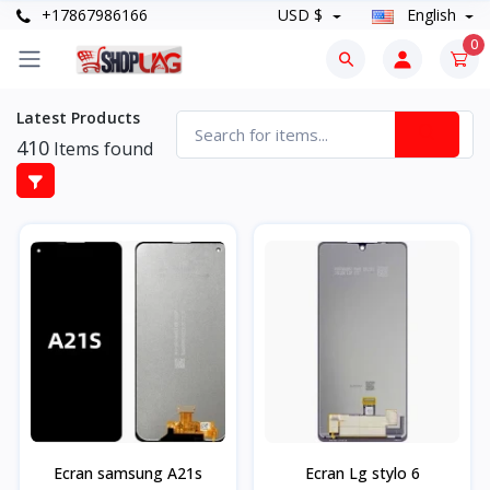
+17867986166
USD $
English
0
Latest Products
410
Items found
Ecran samsung A21s
Ecran Lg stylo 6