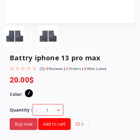
Battry iphone 13 pro max
(0)
0
Reviews
2
Orders
0
Wish Listed
20.00$
Color:
-
+
Quantity :
Buy now
Add to cart
0