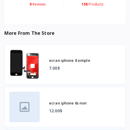
0
Reviews
158
Products
More From The Store
ecran iphone 8 simple
7.00$
ecran iphone 6s noir
12.00$