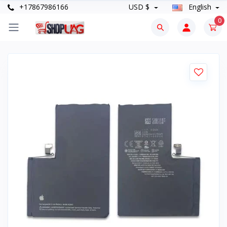
+17867986166
USD $
English
0